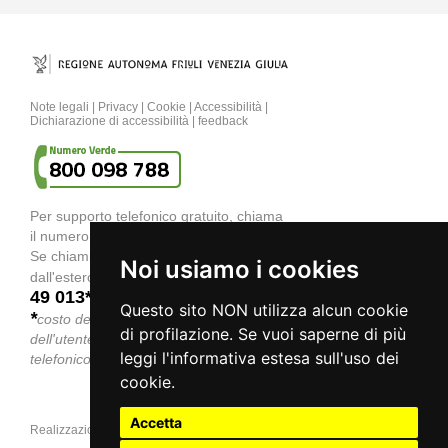
Note legali
|
Privacy
|
Cookie
|
Accessibilità
|
Dichiarazione di accessibilità
|
feedback
Per supporto telefonico gratuito, chiama
il numero verde
800 098 788
.
Se chiami col
telefono cellulare
o
Noi usiamo i cookies
040 06
dall'estero, componi il numero
49 013*
.
Questo sito NON utilizza alcun cookie
*
costo della chiamata a carico
di profilazione. Se vuoi saperne di più
dell'utente secondo la tariffa del gestore
leggi l'informativa estesa sull'uso dei
telefonico
cookie.
Accetta
Realizzazione e design a cura di